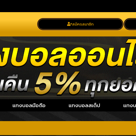
สมัครสมาชิก
แทงบอลมือถือ
แทงบอลสเต็ป
แทงบ