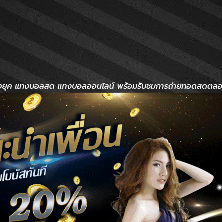
ุดแห่งยุค แทงบอลสด แทงบอลออนไลน์ พร้อมรับชมการถ่ายทอดสดตล