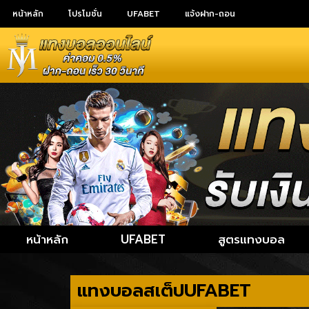
หน้าหลัก
โปรโมชั่น
UFABET
แจ้งฝาก-ถอน
หน้าหลัก
UFABET
สูตรแทงบอล
แทงบอลสเต็ปUFABET