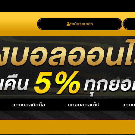
สมัครสมาชิก
แทงบอลมือถือ
แทงบอลสเต็ป
แทงบ