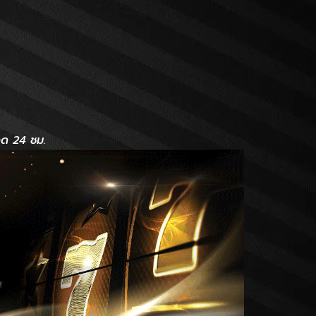
อด 24 ชม.