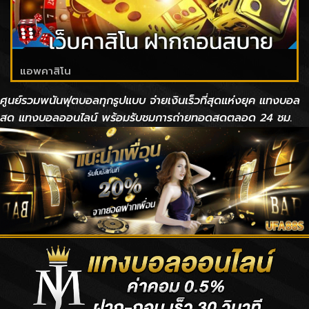
แอพคาสิโน
ศูนย์รวมพนันฟุตบอลทุกรูปแบบ จ่ายเงินเร็วที่สุดแห่งยุค แทงบอล
สด แทงบอลออนไลน์ พร้อมรับชมการถ่ายทอดสดตลอด 24 ชม.