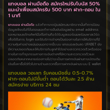
แทงบอล ผ่านมือถือ สมัครใหม่รับโบนัส 50%
แนะนำเพื่อนสมัครรับ 500 บาท ฝาก-ถอน ใน
1 นาที
แทงบอล ผ่านมือถือ
แล้วทำการกดปุ่มสมัครสมาชิกจากนั้นทำการป้อน
ข้อมูลเพียงไม่กี่ขั้นตอนและทำการยืนยันข้อมูลผ่าน email address
และหมายเลขโทรศัพท์มือถือท่านก็จะได้รับยูสเซอร์เนมพร้อมพาสเวิร์ด
เพื่อใช้ในการ login และใช้บริการต่างๆเป็นช่องทางในการให้บริการที่มี
ความคุ้มค่าอย่างแน่นอนนอกจากนี้ระบบ แทงบอลเงินสด UFABET ยัง
มีความปลอดภัยและให้บริการกับลูกค้าได้อย่างสะดวกรวดเร็วหรือช่อง
ทางในการทำธุรกรรมทางการเงินต่างๆที่มีความสะดวกรวดเร็วและ
ปลอดภัยหลากหลายช่องทางไม่ว่าจะเป็นการฝากเงินผ่านทางบัตรเติม
เงินซึ่งหาซื้อได้ทั่วไปตามร้านสะดวกซื้อการฝากเงินผ่านระบบ E wallet
แทงบอล วอเลท รับคอมมิชชั่น 0.5-0.7%
ฝาก-ถอนไม่มีขั้นต่ำ ถอนได้วันละ 2.5 ล้าน
สมัครง่าย บริการ 24 ชม