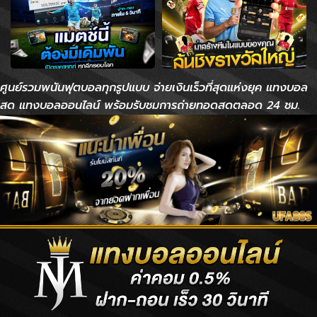
ศูนย์รวมพนันฟุตบอลทุกรูปแบบ จ่ายเงินเร็วที่สุดแห่งยุค แทงบอล
สด แทงบอลออนไลน์ พร้อมรับชมการถ่ายทอดสดตลอด 24 ชม.