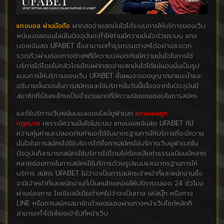
แทงบอล ผ่านมือถือ
ฝากสดจ่ายสดมั่นใจได้ระบบการให้บริการของเว็บ
พนันบอลออนไลน์ในปัจจุบันจะทำให้ท่านมีความมั่นใจด้วยระบบ แทง
บอลเงินสด UFABET ซึ่งสามารถทำธุรกรรมต่างๆได้อย่างสะดวก
รวดเร็วผ่านช่องทางต่างๆที่มีความปลอดภัยมีความมั่นใจในการใช้
บริการได้โดยไม่กลัวโดนโกงฝากสดจ่ายสดมั่นใจได้แน่นอนนั่นเป็นรูป
แบบการให้บริการของเว็บ UFABET ซึ่งผมจะขออนุญาตมาแนะนำและ
อธิบายขั้นตอนในการสมัครและใช้บริการในวันนี้เนื่องจากในปัจจุบันมี
สมาชิกที่เป็นคนไทยเป็นจำนวนมากที่มีความนิยมชมชอบในการสมัคร
และใช้บริการเว็บพนันบอลออนไลน์ยูฟ่าเบท
แทงบอลถูก
กฎหมาย
เพราะมีความมั่นใจในระบบ แทงบอลเงินสด UFABET ที่มี
ความคุ้มค่าและปลอดภัยท่านจะได้รับมาตรฐานการให้บริการที่จะมีความ
มั่นใจในการสมัครได้ใช้บริการได้ซึ่งการสมัครใช้บริการเว็บยูฟ่าเบทใน
ปัจจุบันก็สามารถสมัครใช้บริการได้โดยไม่ต้องเสียค่าธรรมเนียมมีหลาก
หลายช่องทางในการสมัครใช้บริการด้วยรูปแบบและมาตรฐานการให้
บริการ สมัคร UFABET ไม่ว่าจะเป็นการสมัครเจ้าหน้าที่และพนักงานซึ่ง
จะมีเจ้าหน้าที่และพนักงานที่เป็นคนไทยคอยให้บริการตลอด 24 ชั่วโมง
ผ่านช่องทาง โซเชียลมีเดียต่างๆไม่ว่าจะเป็นทาง เฟสบุ๊ก หรือทาง
LINE หรือการสมัครสมาชิกด้วยตนเองผ่านทางหน้าเว็บไซต์หลักก็
สามารถทำได้เพียงเข้าไปที่หน้าเว็บ