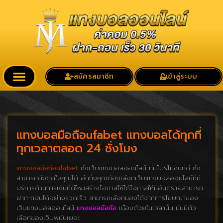
สมัครสมาชิก
เข้าสู่ระบบ
แทงบอลมือถือufabet แทงบอลได้ทุกที่
ทุกเวลาตลอด 24 ชั่งโมง
แทงบอลมือถือufabet
ซึ่งเว็บแทงบอลออนไลน์ ที่มีโปรโมชั่นที่ดี ซึ่ง
สามารถดึงดูดใจคุณได้ อีกทั้งคุณต้องเลือกเว็บแทงบอลออนไลน์ที่มี
บริการด้านการเงินที่ดีไหมสร้างโอกาสให้ได้โอกาสให้มีอันตรายสามารถ
ฝาก-ถอนได้อย่างรวดเร็ว สามารถเลือกมองได้จากการโฆษณาของ
เว็บแทงบอลออนไลน์
แทงบอลมือถือ
เนื่องด้วยในเวลานั้น มันมีตัว
เลือกของเว็บพนันเยอะ