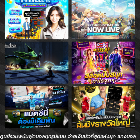
ศูนย์รวมพนันฟุตบอลทุกรูปแบบ จ่ายเงินเร็วที่สุดแห่งยุค แทงบอล