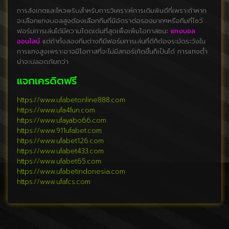
การสังเกตและไหวพริบสำหรับการวิเคราะห์การเดิมพันดีที่เพราะถ้าหาก
จะเลือกแทงบอลสูงต้องเลือกทีมที่มีอัตราต่อรองมากๆหรือทีมที่โชว์
ฟอร์มการเล่นได้มีความโดดเด่นที่สุดเพื่อเพิ่มโอกาสชนะ
แทงบอล
ออนไลน์
แต่ถ้าทั้งสองทีมต่างก็มีฟอร์มการเล่นที่ดีก็ต้องระมัดระวังใน
การแทงสูงเพราะอาจมีโอกาสที่จะไม่มีสกอร์เกิดขึ้นก็เป็นได้ การแทงต่ำ
น่าจะปลอดภัยกว่า
แจกเครดิตฟรี
https://www.ufabetonline888.com
https://www.ufa4fun.com
https://www.ufayabo66.com
https://www.911ufabet.com
https://www.ufabet126.com
https://www.ufabet433.com
https://www.ufabet65.com
https://www.ufabetindonesia.com
https://www.ufafcs.com