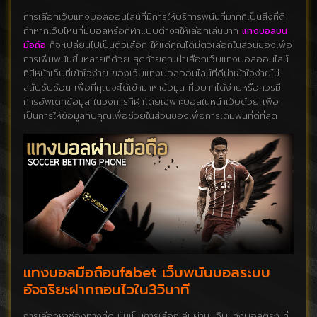
การเลือกเว็บแทงบอลออนไลน์ที่มีการให้บริการพนันที่มากก็เป็นสิ่งที่ดี
ถ้าหากเว็บไหนที่มีบอลหรือกีฬาแบบต่างๆให้เลือกเล่นมาก
แทงบอลบน
มือถือ
ก็จะเปลี่ยนไปเป็นตัวเลือก ให้แด่คุณได้มีตัวเลือกในส่วนของเพื่อ
การเพิ่มพนันขึ้นหลายทีด้วย สุดท้ายคุณน่าเลือกเว็บแทงบอลออนไลน์
ที่มีหน้าเว็บที่เข้าใจง่าย ของเว็บแทงบอลออนไลน์ที่ดีน่าเข้าใจง่ายไม่
สลับซับซ้อน เพื่อที่คุณจะได้เข้ามาหาข้อมูล ที่อยากได้ง่ายหรือควรมี
การอัพเดทข้อมูล ในวงการกีฬาโดยเฉพาะบอลในหน้าเว็บด้วย เพื่อ
เป็นการให้ข้อมูลกับคุณเพื่อช่วยในส่วนของเพื่อการเดิมพันที่ดีที่สุด
แทงบอลมือถือufabet เว็บพนันบอลระบบ
อัจฉริยะฝากถอนไวใน3วินาที
การเลือกหาช่องทางที่ดี มันเป็นการเลือกเล่นผ่าน เว็บแทงบอลตรง ที่