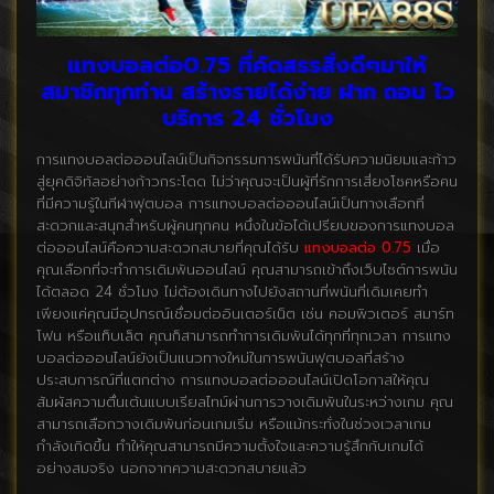
แทงบอลต่อ0.75 ที่คัดสรรสิ่งดีๆมาให้
สมาชิกทุกท่าน สร้างรายได้ง่าย ฝาก ถอน ไว
บริการ 24 ชั่วโมง
การแทงบอลต่อออนไลน์เป็นกิจกรรมการพนันที่ได้รับความนิยมและก้าว
สู่ยุคดิจิทัลอย่างก้าวกระโดด ไม่ว่าคุณจะเป็นผู้ที่รักการเสี่ยงโชคหรือคน
ที่มีความรู้ในกีฬาฟุตบอล การแทงบอลต่อออนไลน์เป็นทางเลือกที่
สะดวกและสนุกสำหรับผู้คนทุกคน หนึ่งในข้อได้เปรียบของการแทงบอล
ต่อออนไลน์คือความสะดวกสบายที่คุณได้รับ
แทงบอลต่อ 0.75
เมื่อ
คุณเลือกที่จะทำการเดิมพันออนไลน์ คุณสามารถเข้าถึงเว็บไซต์การพนัน
ได้ตลอด 24 ชั่วโมง ไม่ต้องเดินทางไปยังสถานที่พนันที่เดิมเคยทำ
เพียงแค่คุณมีอุปกรณ์เชื่อมต่ออินเตอร์เน็ต เช่น คอมพิวเตอร์ สมาร์ท
โฟน หรือแท็บเล็ต คุณก็สามารถทำการเดิมพันได้ทุกที่ทุกเวลา การแทง
บอลต่อออนไลน์ยังเป็นแนวทางใหม่ในการพนันฟุตบอลที่สร้าง
ประสบการณ์ที่แตกต่าง การแทงบอลต่อออนไลน์เปิดโอกาสให้คุณ
สัมผัสความตื่นเต้นแบบเรียลไทม์ผ่านการวางเดิมพันในระหว่างเกม คุณ
สามารถเลือกวางเดิมพันก่อนเกมเริ่ม หรือแม้กระทั่งในช่วงเวลาเกม
กำลังเกิดขึ้น ทำให้คุณสามารถมีความตั้งใจและความรู้สึกกับเกมได้
อย่างสมจริง นอกจากความสะดวกสบายแล้ว