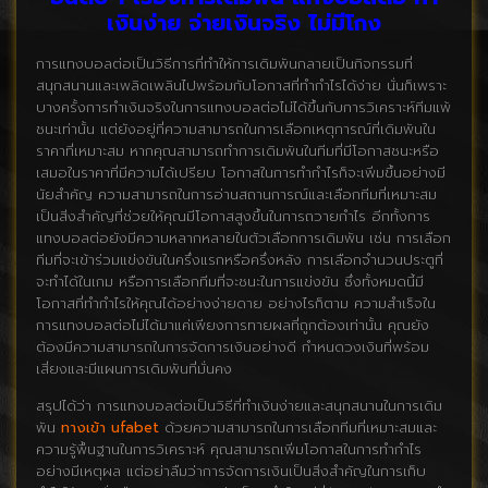
เงินง่าย จ่ายเงินจริง ไม่มีโกง
การแทงบอลต่อเป็นวิธีการที่ทำให้การเดิมพันกลายเป็นกิจกรรมที่
สนุกสนานและเพลิดเพลินไปพร้อมกับโอกาสที่ทำกำไรได้ง่าย นั่นก็เพราะ
บางครั้งการทำเงินจริงในการแทงบอลต่อไม่ได้ขึ้นกับการวิเคราะห์ทีมแพ้
ชนะเท่านั้น แต่ยังอยู่ที่ความสามารถในการเลือกเหตุการณ์ที่เดิมพันใน
ราคาที่เหมาะสม หากคุณสามารถทำการเดิมพันในทีมที่มีโอกาสชนะหรือ
เสมอในราคาที่มีความได้เปรียบ โอกาสในการทำกำไรก็จะเพิ่มขึ้นอย่างมี
นัยสำคัญ ความสามารถในการอ่านสถานการณ์และเลือกทีมที่เหมาะสม
เป็นสิ่งสำคัญที่ช่วยให้คุณมีโอกาสสูงขึ้นในการถวายกำไร อีกทั้งการ
แทงบอลต่อยังมีความหลากหลายในตัวเลือกการเดิมพัน เช่น การเลือก
ทีมที่จะเข้าร่วมแข่งขันในครึ่งแรกหรือครึ่งหลัง การเลือกจำนวนประตูที่
จะทำได้ในเกม หรือการเลือกทีมที่จะชนะในการแข่งขัน ซึ่งทั้งหมดนี้มี
โอกาสที่ทำกำไรให้คุณได้อย่างง่ายดาย อย่างไรก็ตาม ความสำเร็จใน
การแทงบอลต่อไม่ได้มาแค่เพียงการทายผลที่ถูกต้องเท่านั้น คุณยัง
ต้องมีความสามารถในการจัดการเงินอย่างดี กำหนดวงเงินที่พร้อม
เสี่ยงและมีแผนการเดิมพันที่มั่นคง
สรุปได้ว่า การแทงบอลต่อเป็นวิธีที่ทำเงินง่ายและสนุกสนานในการเดิม
พัน
ทางเข้า ufabet
ด้วยความสามารถในการเลือกทีมที่เหมาะสมและ
ความรู้พื้นฐานในการวิเคราะห์ คุณสามารถเพิ่มโอกาสในการทำกำไร
อย่างมีเหตุผล แต่อย่าลืมว่าการจัดการเงินเป็นสิ่งสำคัญในการเก็บ