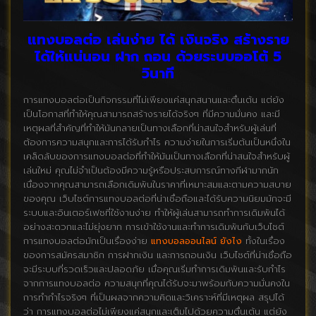
แทงบอลต่อ เล่นง่าย ได้ เงินจริง สร้างราย
ได้ให้แน่นอน ฝาก ถอน ด้วยระบบออโต้ 5
วินาที
การแทงบอลต่อเป็นกิจกรรมที่ไม่เพียงแค่สนุกสนานและตื่นเต้น แต่ยัง
เป็นโอกาสที่ทำให้คุณสามารถสร้างรายได้จริงๆ ที่มีความมั่นคง และมี
เหตุผลที่สำคัญที่ทำให้มันกลายเป็นทางเลือกที่น่าสนใจสำหรับผู้เล่นที่
ต้องการความสนุกและการได้รับกำไร ความง่ายในการเริ่มต้นเป็นหนึ่งใน
เคล็ดลับของการแทงบอลต่อที่ทำให้มันเป็นทางเลือกที่น่าสนใจสำหรับผู้
เล่นใหม่ คุณไม่จำเป็นต้องมีความรู้หรือประสบการณ์ทางกีฬามากนัก
เนื่องจากคุณสามารถเลือกเดิมพันในราคาที่เหมาะสมและตามความสบาย
ของคุณ เว็บไซต์การแทงบอลต่อที่น่าเชื่อถือและได้รับความนิยมมักจะมี
ระบบและอินเตอร์เฟซที่ใช้งานง่าย ทำให้ผู้เล่นสามารถทำการเดิมพันได้
อย่างสะดวกและไม่ยุ่งยาก การเข้าใช้งานและทำการเดิมพันกับเว็บไซต์
การแทงบอลต่อมักเป็นเรื่องง่าย
แทงบอลออนไลน์ ยังไง
ทั้งในเรื่อง
ของการสมัครสมาชิก การฝากเงิน และการถอนเงิน เว็บไซต์ที่น่าเชื่อถือ
จะมีระบบที่รวดเร็วและปลอดภัย เมื่อคุณเริ่มทำการเดิมพันและรับกำไร
จากการแทงบอลต่อ ความสนุกที่คุณได้รับจะมาพร้อมกับความมั่นคงใน
การทำกำไรจริงๆ ที่เป็นผลจากความคิดและวิเคราะห์ที่มีเหตุผล สรุปได้
ว่า การแทงบอลต่อไม่เพียงแค่สนุกและเต็มไปด้วยความตื่นเต้น แต่ยัง