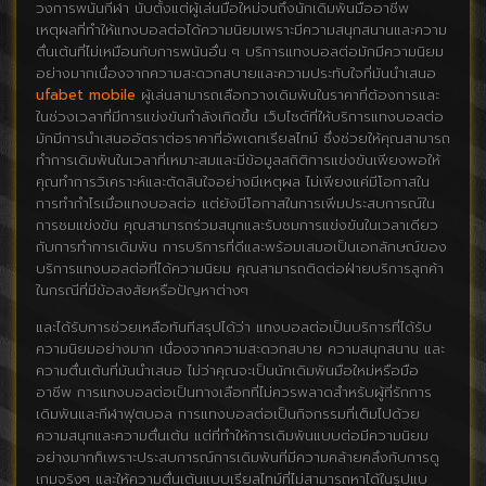
วงการพนันกีฬา นับตั้งแต่ผู้เล่นมือใหม่จนถึงนักเดิมพันมืออาชีพ
เหตุผลที่ทำให้แทงบอลต่อได้ความนิยมเพราะมีความสนุกสนานและความ
ตื่นเต้นที่ไม่เหมือนกับการพนันอื่น ๆ บริการแทงบอลต่อมักมีความนิยม
อย่างมากเนื่องจากความสะดวกสบายและความประทับใจที่มันนำเสนอ
ufabet mobile
ผู้เล่นสามารถเลือกวางเดิมพันในราคาที่ต้องการและ
ในช่วงเวลาที่มีการแข่งขันกำลังเกิดขึ้น เว็บไซต์ที่ให้บริการแทงบอลต่อ
มักมีการนำเสนออัตราต่อราคาที่อัพเดทเรียลไทม์ ซึ่งช่วยให้คุณสามารถ
ทำการเดิมพันในเวลาที่เหมาะสมและมีข้อมูลสถิติการแข่งขันเพียงพอให้
คุณทำการวิเคราะห์และตัดสินใจอย่างมีเหตุผล ไม่เพียงแค่มีโอกาสใน
การทำกำไรเมื่อแทงบอลต่อ แต่ยังมีโอกาสในการเพิ่มประสบการณ์ใน
การชมแข่งขัน คุณสามารถร่วมสนุกและรับชมการแข่งขันในเวลาเดียว
กับการทำการเดิมพัน การบริการที่ดีและพร้อมเสมอเป็นเอกลักษณ์ของ
บริการแทงบอลต่อที่ได้ความนิยม คุณสามารถติดต่อฝ่ายบริการลูกค้า
ในกรณีที่มีข้อสงสัยหรือปัญหาต่างๆ
และได้รับการช่วยเหลือทันทีสรุปได้ว่า แทงบอลต่อเป็นบริการที่ได้รับ
ความนิยมอย่างมาก เนื่องจากความสะดวกสบาย ความสนุกสนาน และ
ความตื่นเต้นที่มันนำเสนอ ไม่ว่าคุณจะเป็นนักเดิมพันมือใหม่หรือมือ
อาชีพ การแทงบอลต่อเป็นทางเลือกที่ไม่ควรพลาดสำหรับผู้ที่รักการ
เดิมพันและกีฬาฟุตบอล การแทงบอลต่อเป็นกิจกรรมที่เต็มไปด้วย
ความสนุกและความตื่นเต้น แต่ที่ทำให้การเดิมพันแบบต่อมีความนิยม
อย่างมากก็เพราะประสบการณ์การเดิมพันที่มีความคล้ายคลึงกับการดู
เกมจริงๆ และให้ความตื่นเต้นแบบเรียลไทม์ที่ไม่สามารถหาได้ในรูปแบ