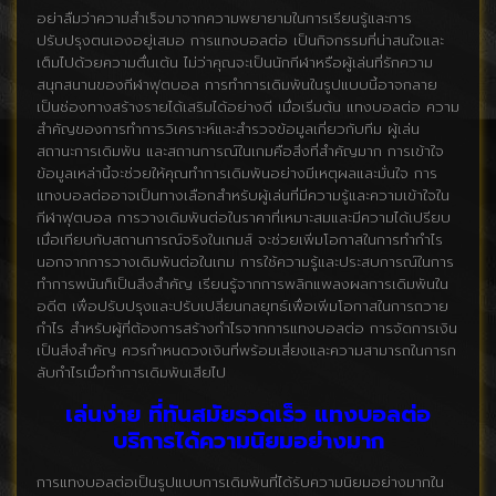
อย่าลืมว่าความสำเร็จมาจากความพยายามในการเรียนรู้และการ
ปรับปรุงตนเองอยู่เสมอ การแทงบอลต่อ เป็นกิจกรรมที่น่าสนใจและ
เต็มไปด้วยความตื่นเต้น ไม่ว่าคุณจะเป็นนักกีฬาหรือผู้เล่นที่รักความ
สนุกสนานของกีฬาฟุตบอล การทำการเดิมพันในรูปแบบนี้อาจกลาย
เป็นช่องทางสร้างรายได้เสริมได้อย่างดี เมื่อเริ่มต้น แทงบอลต่อ ความ
สำคัญของการทำการวิเคราะห์และสำรวจข้อมูลเกี่ยวกับทีม ผู้เล่น
สถานะการเดิมพัน และสถานการณ์ในเกมคือสิ่งที่สำคัญมาก การเข้าใจ
ข้อมูลเหล่านี้จะช่วยให้คุณทำการเดิมพันอย่างมีเหตุผลและมั่นใจ การ
แทงบอลต่ออาจเป็นทางเลือกสำหรับผู้เล่นที่มีความรู้และความเข้าใจใน
กีฬาฟุตบอล การวางเดิมพันต่อในราคาที่เหมาะสมและมีความได้เปรียบ
เมื่อเทียบกับสถานการณ์จริงในเกมส์ จะช่วยเพิ่มโอกาสในการทำกำไร
นอกจากการวางเดิมพันต่อในเกม การใช้ความรู้และประสบการณ์ในการ
ทำการพนันก็เป็นสิ่งสำคัญ เรียนรู้จากการพลิกแพลงผลการเดิมพันใน
อดีต เพื่อปรับปรุงและปรับเปลี่ยนกลยุทธ์เพื่อเพิ่มโอกาสในการถวาย
กำไร สำหรับผู้ที่ต้องการสร้างกำไรจากการแทงบอลต่อ การจัดการเงิน
เป็นสิ่งสำคัญ ควรกำหนดวงเงินที่พร้อมเสี่ยงและความสามารถในการก
ลับกำไรเมื่อทำการเดิมพันเสียไป
เล่นง่าย ที่ทันสมัยรวดเร็ว แทงบอลต่อ
บริการได้ความนิยมอย่างมาก
การแทงบอลต่อเป็นรูปแบบการเดิมพันที่ได้รับความนิยมอย่างมากใน