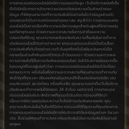
การแทงบอลต่อออนไลน์ยังมีความปลอดภัยสูง เว็บไซต์การพนันที่เชื่อ
ถือได้มักมีมาตรการรักษาความปลอดภัยและความเป็นส่วนตัวของ
ข้อมูล ทำให้คุณสามารถทำการเดิมพันได้อย่างมั่นใจว่าข้อมูลส่วนตัว
ของคุณจะได้รับการปกป้องอย่างเหมาะสม สรุปได้ว่า การแทงบอลต่อ
ออนไลน์เป็นทางเลือกที่สะดวกและมีความสนุกสำหรับผู้คนที่รักการพนัน
และกีฬาฟุตบอล ด้วยความสะดวกสบายในการเข้าถึงและความ
ปลอดภัยที่มีอยู่ คุณสามารถเพลิดเพลินกับความตื่นเต้นในการทำการ
เดิมพันออนไลน์ได้อย่างง่ายดาย แทงบอลต่อออนไลน์เป็นตัวเลือก
การเดิมพันที่เติบโตอย่างรวดเร็วในยุคที่เทคโนโลยีและอินเทอร์เน็ต
กลายเป็นส่วนสำคัญของชีวิตประจำวันของเรา ด้วยความสะดวกและ
ความน่าสนใจที่มีในการเดิมพันบอลออนไลน์ มันได้รับความนิยมมากขึ้น
ในคอมมูนิตี้ของผู้เล่นทั่วโลก การแทงบอลต่อออนไลน์มีข้อได้เปรียบ
หลายประการ หนึ่งในนั้นคือความสะดวกสบายที่คุณสามารถทำการเดิม
พันได้ทุกที่ทุกเวลา เพียงแค่คุณมีอุปกรณ์ที่เชื่อมต่ออินเทอร์เน็ต เช่น
คอมพิวเตอร์ สมาร์ทโฟน หรือแท็บเล็ต คุณสามารถเข้าถึงเว็บไซต์การ
เดิมพันและทำการพนันได้ตลอด 24 ชั่วโมง นอกจากนี้ การแทงบอล
ต่อออนไลน์ยังมีประสิทธิภาพที่คุณจะได้รับอัตราต่อรองที่ดีกว่า
เนื่องจากมีความแข่งขันระหว่างเว็บไซต์การเดิมพันหลายแห่ง คุณ
สามารถเลือกเล่นในเว็บไซต์ที่มีอัตราต่อรองที่ดีที่สุดตามที่คุณต้องการ
การแทงบอลต่อออนไลน์ยังมีการให้บริการสถิติและข้อมูลต่างๆ ในเวลา
จริง ซึ่งช่วยให้คุณทำการวิเคราะห์และตัดสินใจในการเดิมพันได้อย่างมี
เหตุผล