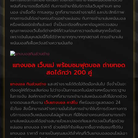
พนันที่สามารถเชื่อถือได้ กับการเข้ามาใช้บริการในเว็บยูฟ่าเบท แทง
บอล น่าเชื่อถือ การลงทุน
ถูกที่สามารถสร้างรายได้ และประสิทธิภาพ
ทางการเงินได้อย่างครบถ้วนอย่างแน่นอน กับการเข้ามาเล่นพนันบอล
หรือพนันชนิดใดก็แล้วแต่ จำเป็นจะต้องศึกษาหาข้อมูลตรวจสอบ
คุณภาพของเว็บไซต์ต่างๆให้ถี่ถ้วนก่อนการวางเดิมพันทุกครั้งด้วย
เพราะเงินในยุคสมัยนี้ถือได้ว่าหายากทุกบาททุกสตางค์ การเข้ามาเล่น
พนันบอลก็เพื่อหวังสร้างความบันเทิง
แทงบอล เว็บแม่ พร้อมชมฟุตบอล ถ่ายทอด
สดได้กว่า 200 คู่
แทงบอล กินส่วนต่าง
และสร้างรายได้ติดไม้ติดมือกลับไป จึงจำเป็นจะ
ต้องดูให้ถี่ถ้วนเสียก่อน ไม่ว่าจะเป็นการแจกโบนัสต่างๆหรือมาตราฐาน
ในการเงิน ลิงค์ทางเข้าต่างๆที่สามารถเข้ามาเล่นพนันบอลได้ไม่ขาดช่วง
ขาดตอนและทีมงาน
เว็บแทงบอล คาสิโน
ที่พร้อมจะดูแลตลอด 24
ชั่วโมง สิ่งนี้สามารถสร้างความมั่นใจในการเข้ามาใช้บริการด้วยทางการ
บริการของเว็บพนันออนไลน์ยูฟ่าเบท ที่มีให้อย่างครบครันสามารถเข้า
มาเล่นพนันบอลได้อย่างสบายใจและปลอดภัยและกังวลเป็นที่สุดด้วย
แน่นอน แทงบอล ราคาดี ช่วยให้มีกำไรเพิ่มมากขึ้นจากชัยชนะที่ได้รับ
แทงบอล ราคาดี กลายเป็นคุณสมบัติสำคัญที่เว็บแทงบอลออนไลน์เอา