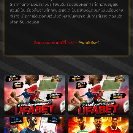
ให้ราคาดีกว่าย่อมสร้างประโยชน์ในเรื่องของผลกำไรที่ดีกว่าข้อมูลใน
ส่วนนี้เป็นเรื่องพื้นฐานที่ทุกคนเข้าใจได้เป็นอย่างดีแต่มันก็ไม่ใช่เรื่องง่าย
ที่เราจะมีโอกาสได้เจอกับเว็บไซต์เหล่านั้นเพราะฉะนั้นการที่เราจะตัดสินใจ
เลือกเว็บแทงบอล
ติดตามสอบถามได้ที่ >>>>
@ufa88sv4