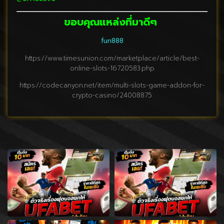
ขอบคุณแหล่งที่มาดีๆ
fun888
https://www.timesunion.com/marketplace/article/best-
online-slots-16720583.php
https://codecanyon.net/item/multi-slots-game-addon-for-
crypto-casino/24008875