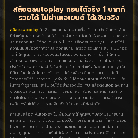
สล็อตautoplay ถอนได้จริง 1 บาทก็
รวยได้ ไม่ผ่านเอเยนต์ ได้เงินจริง
สล็อตautoplay
ไม่เพียงแค่สนุกสนานและตื่นเต้น, แต่ยังเป็นทางเลือก
ที่ทำให้คุณสามารถร่ำรวยได้อย่างง่ายดาย โดยไม่ต้องผ่านเอเยนต์และ
สามารถถอนเงินได้ตั้งแต่เพียง 1 บาท สล็อตautoplay เป็นเกมที่ได้รับ
ความนิยมเนื่องจากความสะดวกสบายและรวดเร็วในการเล่น ระบบที่ออ
โต้ทำให้คุณสามารถหมุนวงล้อโดยไม่ต้องคอยกดทุกครั้ง ทำให้ท่าน
สามารถเพลิดเพลินกับความสนุกและมีโอกาสที่จะรับรางวัลได้อย่างมี
ประสิทธิภาพ การถอนได้จริงตั้งแต่ 1 บาท ทำให้ สล็อตautoplay เป็น
ที่นิยมในกลุ่มผู้เล่นทุกระดับ คุณไม่ต้องเสี่ยงเงินมากมาย, แต่ยังมี
โอกาสที่จะได้รับรางวัลที่มีมูลค่า ท่านไม่ต้องผ่านเอเยนต์ทำให้คุณมั่นใจ
ในการทำธุรกรรมและรับเงินได้อย่างรวดเร็ว. กับ สล็อตautoplay, ท่าน
จะได้รับประสบการณ์การเล่นที่ทันสมัย, สนุกสนาน, และสามารถสร้าง
รายได้ได้อย่างจริงจัง ไม่เพียงแค่รอคอยความสนุก, ท่านยังสามารถ
เพลิดเพลินไปกับการถอนเงินจริงได้อย่างไม่มีข้อจำกัด
การเล่นสล็อต Autoplay ไม่เพียงแค่ทำให้คุณพบกับความสนุกสนาน
และสถานการณ์ที่น่าตื่นเต้น, แต่ยังเป็นทางเลือกที่สามารถทำให้คุณรวย
ได้อย่างง่ายดาย โดยไม่ต้องผ่านเอเยนต์และมีระบบถอนที่สะดวก
สบาย, คุณสามารถถอนเงินได้เพียง 1 บาทและยังสามารถมีโอกาสรวย