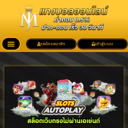
สมัครสมาชิก
เข้าสู่ระบบ