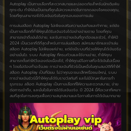
Autoplay เป็นทางเลือกที่สะดวกสบายและปลอดภัยสำหรับนักเดิมพัน
ทุกระดับ ทำให้มันเป็นเกมที่คุณไม่ควรพลาดในการทดลองโชคของคุณ,
โดยที่คุณสามารถได้รับเงินจริงในทุกรอบของการเล่น
การเล่นสล็อต Autoplay ไม่เพียงเสริมความบันเทิงและท้าทาย, แต่ยัง
เป็นทางเลือกที่ทำให้คุณได้รับเงินจริงได้อย่างง่ายดาย โดยที่คุณ
สามารถเข้าถึงมันได้ง่าย, และรับการจ่ายเงินที่ถูกต้องและชัวร์, ทำให้ปี
2024 เป็นเวลาที่ดีที่สุดสำหรับการเล่นสล็อต สมัครสมาชิกและเข้าเล่น
สล็อต Autoplay ไม่เพียงแค่ง่าย, แต่ยังมีระบบที่ช่วยให้คุณได้เงินจริง
อย่างมั่นใจ. ระบบ Autoplay ที่ครบถ้วนและใช้งานง่าย, ทำให้คุณ
สามารถตั้งค่าให้วิ่งเองต่อเนื่องได้, ทำให้คุณมีโอกาสที่จะได้เงินไปเรื่อย
ๆ โดยไม่ต้องทำอะไรเลย การจ่ายเงินที่ชัวร์เป็นหนึ่งในคุณสมบัติที่ทำให้
สล็อต Autoplay เป็นที่นิยม. ไม่ว่าคุณจะชนะเล็กหรือชนะใหญ่, ระบบ
การจ่ายเงินชัวร์นี้ทำให้คุณได้รับรางวัลทันที และไม่มีปัญหาในการทำ
ธุรกรรม สล็อต Autoplay เป็นทางเลือกที่ให้ความสะดวกสบาย, ง่าย
ต่อการเข้าถึง, และมั่นใจในการได้รับเงินจริง. ปี 2024 นี้คือเวลาที่เหมาะ
สมที่สุดในการลงทุนเพื่อความสนุกสนานและโอกาสในการได้เงินมากมาย