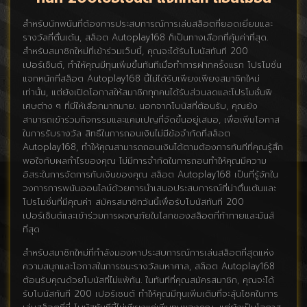
สำหรับนักพนันที่ต้องการประสบการณ์การเล่นสล็อตที่ยอดเยี่ยมและ
รางวัลที่ตื่นเต้น, สล็อต Autoplay168 ก็เป็นทางเลือกที่คุ้มค่าที่สุด.
สำหรับสมาชิกใหม่ที่เข้าร่วมเว็บนี้, คุณจะได้รับโบนัสทันที 200
เปอร์เซ็นต์, ทำให้คุณมีทุนเพิ่มขึ้นทันทีเมื่อทำการฝากครั้งแรก โปรโมชั่น
แจกหนักที่สล็อต Autoplay168 นี้ไม่ได้รับเพียงเพียงสมาชิกใหม่
เท่านั้น, แต่ยังเปิดโอกาสให้สมาชิกทุกคนได้รับส่วนลดและโปรโมชั่นพิ
เศษต่าง ๆ ที่มีให้เลือกมากมาย. นอกจากโบนัสที่ต้อนรับ, คุณยัง
สามารถเข้าร่วมกิจกรรมและแคมเปญที่จัดขึ้นอยู่เสมอ, เพื่อเพิ่มโอกาส
ในการรับรางวัล สิทธิ์ในการถอนเงินไม่มีข้อจำกัดที่สล็อต
Autoplay168, ทำให้คุณสามารถถอนเงินได้ตามต้องการทันทีที่คุณรู้สึก
พอใจกับผลกำไรของคุณ ไม่มีการจำกัดในการถอนทำให้คุณมีความ
อิสระในการจัดการกับเงินของคุณ สล็อต Autoplay168 เป็นที่รู้จักใน
วงการการพนันออนไลน์ด้วยการนำเสนอประสบการณ์ที่น่าตื่นเต้นและ
โปรโมชั่นที่มีคุณค่า สมัครสมาชิกวันนี้เพื่อรับโบนัสทันที 200
เปอร์เซ็นต์และเข้าร่วมการผจญภัยในโลกของสล็อตที่ท้าทายและมันส์
ที่สุด
สำหรับสมาชิกใหม่ที่กำลังมองหาประสบการณ์การเล่นสล็อตที่สุดแห่ง
ความสนุกและโอกาสในการชนะรางวัลมหาศาล, สล็อต Autoplay168
ต้อนรับคุณด้วยโบนัสที่ไม่แพ้กัน. ในทันทีที่คุณสมัครสมาชิก, คุณจะได้
รับโบนัสทันที 200 เปอร์เซนต์ ทำให้คุณมีทุนเพิ่มเติมที่จะลุ้นโชคในการ