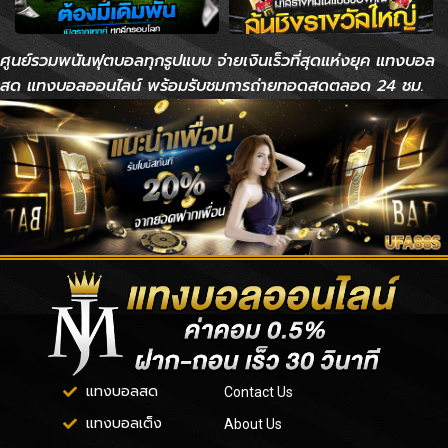
ศูนย์รวมพนันฟุตบอลทุกรูปแบบ จ่ายเงินเร็วที่สุดแห่งยุค แทงบอล
สด แทงบอลออนไลน์ พร้อมรับชมการถ่ายทอดสดตลอด 24 ชม.
แทงบอลสด
Contact Us
แทงบอลเต็ง
About Us