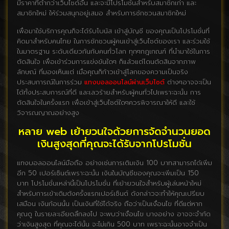
มีราคาที่ต่ำกว่าเว็บไซต์อื่น และจะมีโปรโมชั่นสำหรับสมาชิกเก่า และ
สมาชิกใหม่ ให้ร่วมสนุกอยู่เสมอ สำหรับการชักชวนสมาชิกใหม่
เพื่อมาใช้บริการคุณก็จะได้รับโบนัส เข้าสู่บัญชี ของคุณเป็นโปรโมชั่นที่
คิดมาสำหรับคนไทย ในการชักชวนผู้คนเข้าสู่เว็บไซต์ของเรา และร่วมใช้
ในมาตรฐาน ระดับเดียวกันกับคนทั่วโลก ทุกๆกฎเกณฑ์ ที่นำมาใช้ในการ
ตัดสินใจ เพื่อเข้าร่วมการแข่งขันใดๆ ก็แล้วแต่โดนตัดสินจากภาพ
ลักษณ์ ที่มองเห็นแต่ เมื่อคุณก็ก้าวเข้าสู่โลกของความเป็นจริง
ประสบการณ์ในการร่วม
แทงบอลออนไลน์ผ่านเว็บไซต์
ต่างๆอาจจะเป็น
ได้ทั้งประสบการณ์ที่ดี และเลวร้ายสำหรับผู้คนทั่วไปเพราะฉะนั้น การ
ตัดสินใจในครั้งแรก เพื่อเข้าสู่เว็บไซต์ใดๆควรพิจารณาให้ดี และใช้
วิจารณญาณอย่างสูง
หลาย web เย้ายวนใจด้วยการจัดจำนวนยอด
เงินสูงสุดที่คุณจะได้รับจากโปรโมชั่น
แทงบอลออนไลน์มือถือ อย่างเช่นการเติมเงิน 100 บาทสามารถได้เพิ่ม
อีก 50 เปอร์เซ็นต์เพราะฉะนั้น เงินในบัญชีของคุณจะเพิ่มเป็น 150
บาท โปรโมชั่นเหล่านี้เป็นโปรโมชั่น ที่เย้ายวนใจสำหรับผู้เล่นหน้าใหม่
สำหรับการเข้าเติมตังครั้งแรกเปอร์เซ็นต์ ดังกล่าวจะทำให้คุณเปรียบ
เสมือน เงินก้อนนั้น เป็นเงินที่ใช้ได้จริง ถือว่าเป็นเงื่อนไข ที่ดีแต่หาก
คุณดู ในรายละเอียดลึกลงไป จะพบว่าเงื่อนไข บางอย่าง อาจจะจำกัด
ว่าเงินสูงสุด ที่คุณจะได้นั้น จะไม่เกิน 500 บาท เพราะฉะนั้นอาจจำเป็น