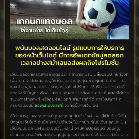
พนันบอลสดออนไลน์ รูปแบบการให้บริการ
ของหน้าเว็บไซต์ มีการอัพเดทข้อมูลตลอด
เวลาอย่างสม่ำเสมอส่งผลถึงโปรโมชั่น
เว็บบอลแจกเครดิสฟรีล่าสุด2021 ที่สามารถปรับเปลี่ยนแบบ ทันท่วงที
เพื่อ คุณประโยชน์ของผู้ใช้บริการอย่างสูงสุด หากผู้ใดที่ได้เข้ามาแล้ว
และเข้ามาสู่โลกของเว็บไซต์ของเราก็จะได้รับการให้บริการอย่างเต็มที่
ทุกครั้งที่มีปัญหาหรืออุปสรรค คุณสามารถติดต่อ คอลเซ็นเตอร์ได้ทาง
ระบบการโทรศัพท์ หรือคุยผ่านแชทก็ สามารถทำได้ การให้บริการ ที่
ครบครันเช่นนี้
แอพแทงบอลฟรี
จะเกิดขึ้นกับเว็บไซต์
ที่ได้มาตรฐานและสมควรที่คุณจะลงทุนกับเว็บไซต์ เหล่านี้เป็นต้น ซึ่งใน
ปัจจุบันเว็บไซต์ ชั้นนำเหล่านี้ มีจำนวนไม่มากนัก ที่เป็นเว็บหลักและเป็น
เว็บพนันบอล ไม่ผ่านเอเย่นเว็บเหล่านี้ จะไม่หักเปอร์เซ็นต์ ของคุณ
มากมาย แต่จะให้ผลกำไรกับทุนสูงสุด อย่างเช่นการหักอัตราค่าน้ำ อาจ