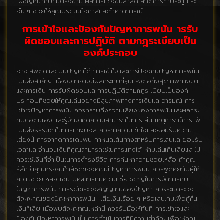
เผชิญหน้ากับทีมตรงข้าม ผลการแข่งขันล่าสุด สถิติการทำประตู และ
อื่น ๆ ช่วยให้คุณประเมินโอกาสและทำคาดการณ์
การเข้าใจและป้องกันปัญหาการพนัน ารรับ
ผิดชอบและการปฏิบัติ ตามกฎระเบียบเป็น
องค์ประกอบ
อาจเสพติดและเป็นปัญหาได้ การเข้าใจและการป้องกันปัญหาการพนัน
เป็นสิ่งสำคัญ เนื่องจากอาจมีผลกระทบที่รุนแรงต่อทั้งสุขภาพทางจิต
และการเงิน การรับผิดชอบและการปฏิบัติตามกฎระเบียบเป็นองค์
ประกอบที่ช่วยให้คุณเล่นอย่างมีสุขภาพทางการเงินและอารมณ์ การ
เข้าใจปัญหาการพนัน ควรทราบถึงความเสี่ยงของการพนันและผลกระ
ทบต่อตนเอง และรู้จักจำกัดความสามารถในการเล่น เหตุการณ์การแพ้
เป็นสิ่งธรรมดาในการแทงบอล ควรทำความเข้าใจและยอมรับความ
เสี่ยงนี้ การจำกัดการเดิมพัน กำหนดเส้นทางสำหรับการเล่นและยอมรับ
เวลาและจำนวนเงินที่คุณสามารถใช้ในการแทงได้ ห้ามเล่นเกินเสียและไม่
ควรใช้เงินที่จำเป็นในการดำรงชีวิต การค้นหาความช่วยเหลือ ถ้าคุณ
รู้สึกว่าคุณหรือคนใกล้ชิดของคุณมีปัญหาการพนัน ควรพูดคุยกับผู้ให้
ความช่วยเหลือ เช่น บุคลากรที่มีความเชี่ยวชาญในการจัดการกับ
ปัญหาการพนัน การระมัดระวังสัญญาณของปัญหา ควรระมัดระวัง
สัญญาณของปัญหาการพนัน เสียเงินเรื่อย ๆ หรือเล่นเกมเพื่อกู้คืน
เงินที่เสีย เมื่อพบสัญญาณเหล่านี้ ควรรับมือให้ทันที การเข้าใจและ
ป้องกันปัญหาการพนันเป็นการดำเนินการที่มีความสำคัญ เพื่อให้คุณ