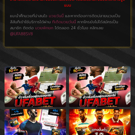
แบบ
แนะนำศึกมวยที่น่าสนใจ
มวยวันนี้
และหากต้องการติดปลายนวมเป็น
สีสันก็เข้าใช้บริการได้ผ่าน
ทีเด็ดมวยวันนี้
หากใครยังไม่ได้สมัครเป็น
สมาชิก ติดต่อ
มวยพักยก
ได้ตลอด 24 ชั่วโมง คลิกเลย
@UFA88SV8